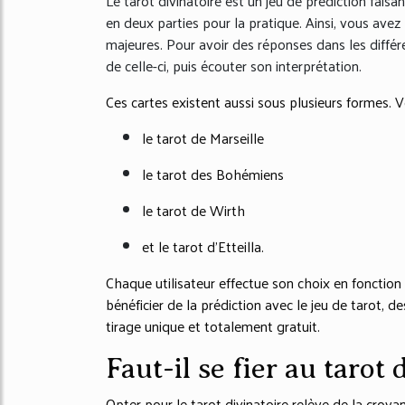
Le tarot divinatoire est un jeu de prédiction fais
en deux parties pour la pratique. Ainsi, vous av
majeures. Pour avoir des réponses dans les différe
de celle-ci, puis écouter son interprétation.
Ces cartes existent aussi sous plusieurs formes. V
le tarot de Marseille
le tarot des Bohémiens
le tarot de Wirth
et le tarot d’Etteilla.
Chaque utilisateur effectue son choix en fonctio
bénéficier de la prédiction avec le jeu de tarot, de
tirage unique et totalement gratuit.
Faut-il se fier au tarot 
Opter pour le tarot divinatoire relève de la croy