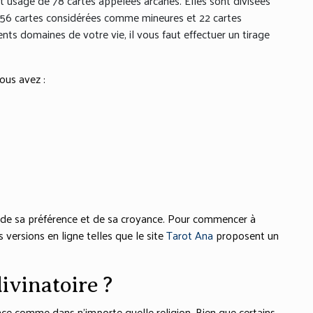
ant usage de 78 cartes appelées arcanes. Elles sont divisées
ez 56 cartes considérées comme mineures et 22 cartes
nts domaines de votre vie, il vous faut effectuer un tirage
ous avez :
n de sa préférence et de sa croyance. Pour commencer à
s versions en ligne telles que le site
Tarot Ana
proposent un
divinatoire ?
ance comme dans n’importe quelle religion. Bien que certains